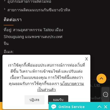
อุปกรณ์สายการผลิตไม่ทอ
สายการผลิตเมมเบรนกันซึมยางบิวทิล
ติดต่อเรา
ที่อยู่: สวนอุตสาหกรรม Taitou เมือง
Shouguang มณฑลซานตงประเทศ
จีน
อีเมล:
haiming@haimingmachine.com
X
เราใช้คุกกี้เพื่อมอบประสบการณ์การท่องเว็บที่
แฟกซ์: +86-18463653536
ดีขึ้น วิเคราะห์การเข้าชมไซต์ และปรับแต่ง
โทร:
+86-18463653536
เนื้อหาในแบบของคุณ การใช้ไซต์นี้แสดงว่า
คุณยอมรับการใช้คุกกี้ของเรา
นโยบายความ
ลิขสิทธิ์ © 2025 Shouguang Haiming Machinery Co., Ltd.
เป็นส่วนตัว
สงวนลิขสิทธิ์
LINKS
SITEMAP
RSS
XML
นโยบายความเป็นส่วนตัว
ปฏิเสธ
ยอมรับ
Online Service
วอทส์แอพ
อีเมล