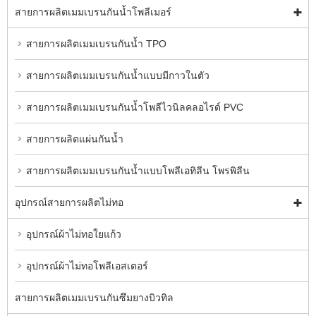
สายการผลิตเมมเบรนกันน้ำโพลีเมอร์
สายการผลิตเมมเบรนกันน้ำ TPO
สายการผลิตเมมเบรนกันน้ำแบบมีกาวในตัว
สายการผลิตเมมเบรนกันน้ำโพลีไวนิลคลอไรด์ PVC
สายการผลิตแผ่นกันน้ำ
สายการผลิตเมมเบรนกันน้ำแบบโพลีเอทิลีน โพรพิลีน
อุปกรณ์สายการผลิตไม่ทอ
อุปกรณ์ผ้าไม่ทอใยแก้ว
อุปกรณ์ผ้าไม่ทอโพลีเอสเตอร์
สายการผลิตเมมเบรนกันซึมยางบิวทิล