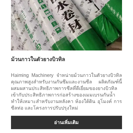
ม้วนกาวในตัวยางบิวทิล
Haiming Machinery จำหน่ายม้วนกาวในตัวยางบิวทิล
คุณภาพสูงสำหรับงานกันซึมและงานซีล ผลิตภัณฑ์นี้
ผสมผสานประสิทธิภาพการซีลที่ดีเยี่ยมของยางบิวทิล
เข้ากับประสิทธิภาพการก่อสร้างของเมมเบรนกันน้ำ
ทำให้เหมาะสำหรับงานหลังคา ห้องใต้ดิน อุโมงค์ การ
ซีลท่อ และโครงการปรับปรุงใหม่
อ่านเพิ่มเติม