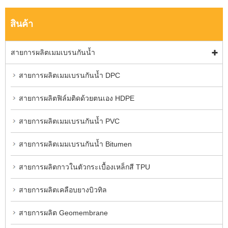
สินค้า
สายการผลิตเมมเบรนกันน้ำ
สายการผลิตเมมเบรนกันน้ำ DPC
สายการผลิตฟิล์มติดด้วยตนเอง HDPE
สายการผลิตเมมเบรนกันน้ำ PVC
สายการผลิตเมมเบรนกันน้ำ Bitumen
สายการผลิตกาวในตัวกระเบื้องเหล็กสี TPU
สายการผลิตเคลือบยางบิวทิล
สายการผลิต Geomembrane