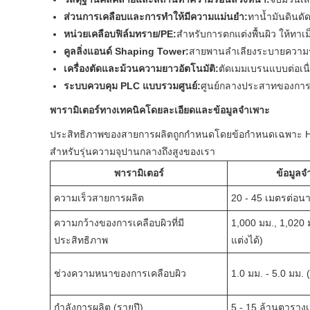
ส่วนการเคลือบและการทำให้มีความแม่นยำ:
ทาน้ำมันดินดั
หน่วยเคลือบฟิล์มทราย/PE:
สำหรับการตกแต่งพื้นผิว ให้ทาเม
คูลลิ่งแอนด์ Shaping Tower:
สายพานลำเลียงระบายความร้อ
เครื่องตัดและม้วนความยาวอัตโนมัติ:
ตัดเมมเบรนแบบต่อเนื
ระบบควบคุม PLC แบบรวมศูนย์:
ศูนย์กลางประสาทของการด
พารามิเตอร์ทางเทคนิคโดยละเอียดและข้อมูลจำเพาะ
ประสิทธิภาพของสายการผลิตถูกกำหนดโดยข้อกำหนดเฉพาะ Haim
สำหรับรุ่นความจุปานกลางถึงสูงของเรา
พารามิเตอร์
ข้อมูลจ
ความเร็วสายการผลิต
20 - 45 เมตรต่อนา
ความกว้างของการเคลือบผิวที่มี
1,000 มม., 1,020 
ประสิทธิภาพ
แต่งได้)
ช่วงความหนาของการเคลือบผิว
1.0 มม. - 5.0 มม. 
กำลังการผลิต (รายปี)
5 - 15 ล้านตาราง