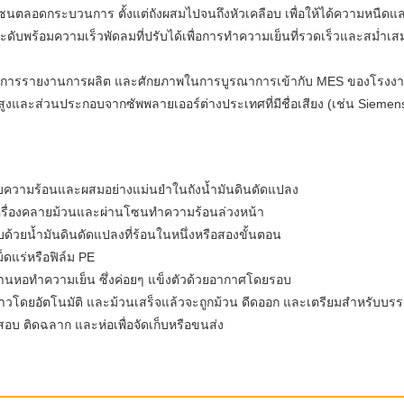
ตลอดกระบวนการ ตั้งแต่ถังผสมไปจนถึงหัวเคลือบ เพื่อให้ได้ความหนืดและ
ับพร้อมความเร็วพัดลมที่ปรับได้เพื่อการทำความเย็นที่รวดเร็วและสม่ำเ
ูล การรายงานการผลิต และศักยภาพในการบูรณาการเข้ากับ MES ของโรงงาน
ูงและส่วนประกอบจากซัพพลายเออร์ต่างประเทศที่มีชื่อเสียง (เช่น Siemens,
รับความร้อนและผสมอย่างแม่นยำในถังน้ำมันดินดัดแปลง
กเครื่องคลายม้วนและผ่านโซนทำความร้อนล่วงหน้า
ือบด้วยน้ำมันดินดัดแปลงที่ร้อนในหนึ่งหรือสองขั้นตอน
เม็ดแร่หรือฟิล์ม PE
านหอทำความเย็น ซึ่งค่อยๆ แข็งตัวด้วยอากาศโดยรอบ
ดยอัตโนมัติ และม้วนเสร็จแล้วจะถูกม้วน ดีดออก และเตรียมสำหรับบรรจ
สอบ ติดฉลาก และห่อเพื่อจัดเก็บหรือขนส่ง