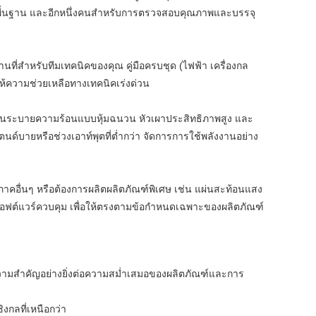
ัสดุพื้นฐาน และอีกหนึ่งคนสำหรับการตรวจสอบคุณภาพและบรรจุ
ที่สำหรับทีมเทคนิคของคุณ คู่มือครบชุด (ไฟฟ้า เครื่องกล
ห้ความช่วยเหลือทางเทคนิคเร่งด่วน
้ำมันระบายความร้อนแบบหุ้มฉนวน หัวเผาประสิทธิภาพสูง และ
์บายหรือช่วงเอาท์พุตที่ต่ำกว่า จัดการการใช้พลังงานอย่าง
อื่นๆ หรือต้องการผลิตผลิตภัณฑ์พิเศษ เช่น แผ่นสะท้อนแสง
อฟต์แวร์ควบคุม เพื่อให้ตรงตามข้อกำหนดเฉพาะของผลิตภัณฑ์
มีความสำคัญอย่างยิ่งต่อความสม่ำเสมอของผลิตภัณฑ์และการ
งกลที่เหนือกว่า