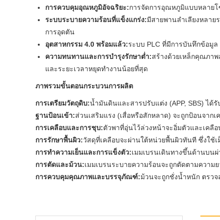
การควบคุมอุณหภูมิอัจฉริยะ:
การจัดการอุณหภูมิแบบหลายโซน
ระบบระบายความร้อนที่แข็งแกร่ง:
มีสายพานลำเลียงหลายระด
การอุดตัน
อุตสาหกรรม 4.0 พร้อมแล้ว:
ระบบ PLC ที่มีการบันทึกข้อม
ความทนทานและการบำรุงรักษาต่ำ:
สร้างด้วยเหล็กคุณภาพส
และระยะเวลาหยุดทำงานน้อยที่สุด
ภาพรวมขั้นตอนกระบวนการผลิต
การเตรียมวัตถุดิบ:
น้ำมันดินและสารปรับแต่ง (APP, SBS) ได้
ฐานป้อนเข้า:
ส่วนเสริมแรง (เสื่อหรือสักหลาด) จะถูกป้อนจา
การเคลือบและการชุบ:
ตัวพาที่อุ่นไว้ล่วงหน้าจะอิ่มตัวและเคล
การรักษาพื้นผิว:
วัสดุที่เคลือบจะผ่านใต้หน่วยพื้นผิวทันที ซึ่งใช้
การทำความเย็นและการแข็งตัว:
เมมเบรนเดินทางขึ้นด้านบนผ่
การตัดและม้วน:
เมมเบรนระบายความร้อนจะถูกตัดตามความยาวโ
การควบคุมคุณภาพและบรรจุภัณฑ์:
ม้วนจะถูกชั่งน้ำหนัก ตรวจ