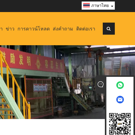
ภาษาไทย
้า
ข่าว
การดาวน์โหลด
ส่งคำถาม
ติดต่อเรา