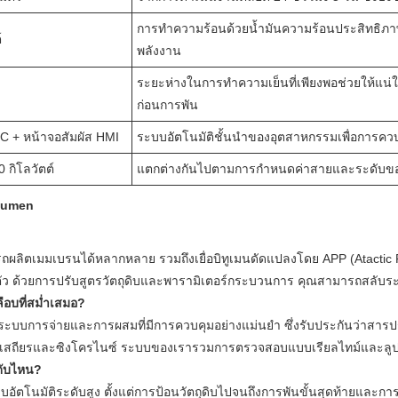
การทำความร้อนด้วยน้ำมันความร้อนประสิทธิภาพ
์
พลังงาน
ระยะห่างในการทำความเย็นที่เพียงพอช่วยให้แน่ใจ
ก่อนการพัน
 + หน้าจอสัมผัส HMI
ระบบอัตโนมัติชั้นนำของอุตสาหกรรมเพื่อการควบ
 กิโลวัตต์
แตกต่างกันไปตามการกำหนดค่าสายและระดับขอ
itumen
ลิตเมมเบรนได้หลากหลาย รวมถึงเยื่อบิทูเมนดัดแปลงโดย APP (Atactic 
ัว ด้วยการปรับสูตรวัตถุดิบและพารามิเตอร์กระบวนการ คุณสามารถสลับระ
อบที่สม่ำเสมอ?
บบการจ่ายและการผสมที่มีการควบคุมอย่างแม่นยำ ซึ่งรับประกันว่าสารประกอ
เสถียรและซิงโครไนซ์ ระบบของเรารวมการตรวจสอบแบบเรียลไทม์และลูปป้อน
ดับไหน?
อัตโนมัติระดับสูง ตั้งแต่การป้อนวัตถุดิบไปจนถึงการพันขั้นสุดท้ายแล