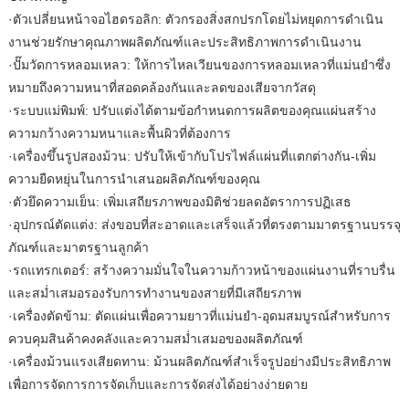
·ตัวเปลี่ยนหน้าจอไฮดรอลิก: ตัวกรองสิ่งสกปรกโดยไม่หยุดการดำเนิน
งานช่วยรักษาคุณภาพผลิตภัณฑ์และประสิทธิภาพการดำเนินงาน
·ปั๊มวัดการหลอมเหลว: ให้การไหลเวียนของการหลอมเหลวที่แม่นยำซึ่ง
หมายถึงความหนาที่สอดคล้องกันและลดของเสียจากวัสดุ
·ระบบแม่พิมพ์: ปรับแต่งได้ตามข้อกำหนดการผลิตของคุณแผ่นสร้าง
ความกว้างความหนาและพื้นผิวที่ต้องการ
·เครื่องขึ้นรูปสองม้วน: ปรับให้เข้ากับโปรไฟล์แผ่นที่แตกต่างกัน-เพิ่ม
ความยืดหยุ่นในการนำเสนอผลิตภัณฑ์ของคุณ
·ตัวยึดความเย็น: เพิ่มเสถียรภาพของมิติช่วยลดอัตราการปฏิเสธ
·อุปกรณ์ตัดแต่ง: ส่งขอบที่สะอาดและเสร็จแล้วที่ตรงตามมาตรฐานบรรจุ
ภัณฑ์และมาตรฐานลูกค้า
·รถแทรกเตอร์: สร้างความมั่นใจในความก้าวหน้าของแผ่นงานที่ราบรื่น
และสม่ำเสมอรองรับการทำงานของสายที่มีเสถียรภาพ
·เครื่องตัดข้าม: ตัดแผ่นเพื่อความยาวที่แม่นยำ-อุดมสมบูรณ์สำหรับการ
ควบคุมสินค้าคงคลังและความสม่ำเสมอของผลิตภัณฑ์
·เครื่องม้วนแรงเสียดทาน: ม้วนผลิตภัณฑ์สำเร็จรูปอย่างมีประสิทธิภาพ
เพื่อการจัดการการจัดเก็บและการจัดส่งได้อย่างง่ายดาย