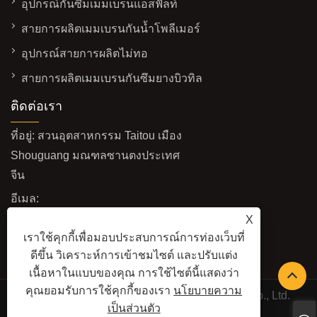
อุปกรณ์กันซึมเมมเบรนแอสฟัลท์
สายการผลิตเมมเบรนกันน้ำโพลีเมอร์
อุปกรณ์สายการผลิตไม่ทอ
สายการผลิตเมมเบรนกันซึมยางบิวทิล
ติดต่อเรา
ที่อยู่: สวนอุตสาหกรรม Taitou เมือง
Shouguang มณฑลซานตงประเทศ
จีน
อีเมล:
haiming@haimingmachine.com
X
เราใช้คุกกี้เพื่อมอบประสบการณ์การท่องเว็บที่
แฟกซ์: +86-18463653536
ดีขึ้น วิเคราะห์การเข้าชมไซต์ และปรับแต่ง
โทร:
+86-18463653536
เนื้อหาในแบบของคุณ การใช้ไซต์นี้แสดงว่า
คุณยอมรับการใช้คุกกี้ของเรา
นโยบายความ
ลิขสิทธิ์ © 2025 Shouguang Haiming Machinery Co., Ltd.
เป็นส่วนตัว
สงวนลิขสิทธิ์